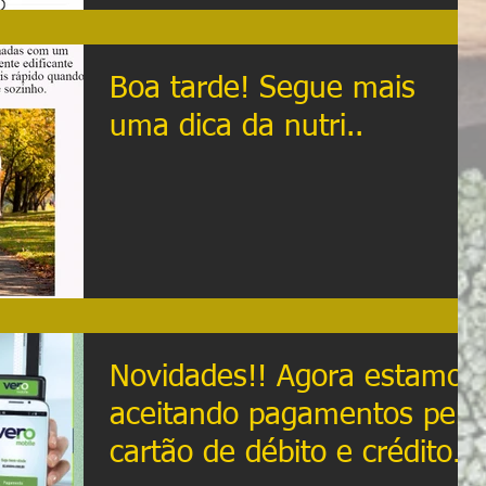
Boa tarde! Segue mais
uma dica da nutri..
Novidades!! Agora estamos
aceitando pagamentos pelo
cartão de débito e crédito