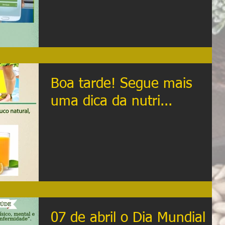
também!
Boa tarde! Segue mais
uma dica da nutri...
07 de abril o Dia Mundial