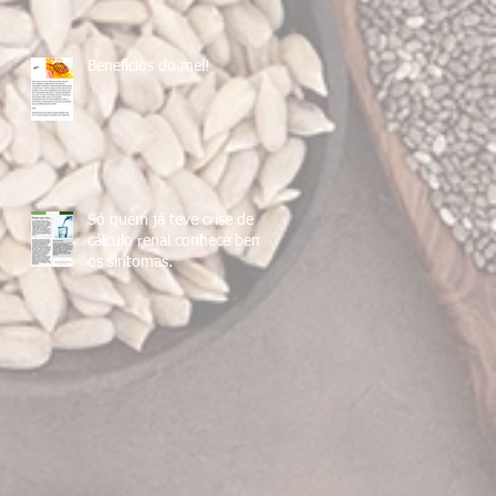
Benefícios do mel!
Só quem já teve crise de
cálculo renal conhece bem
os sintomas.