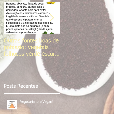
Outras fontes boas de
Sal do Himalaia
potássio: vegetais
folhosos verde escuro,
frutas cítricas,
tomates, Sementes d
Posts Recentes
Vegetariano e Vegan!