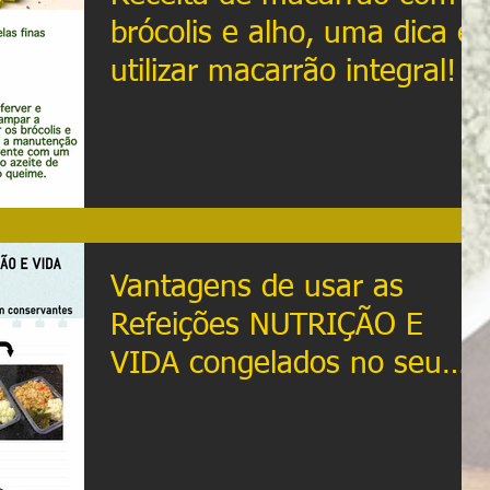
brócolis e alho, uma dica é
utilizar macarrão integral!
Vantagens de usar as
Refeições NUTRIÇÃO E
VIDA congelados no seu
dia-a-dia: Ingestão de
calorias con