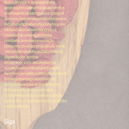
Nutrição
Vida e saúde
abacate
adstringente
alimentação
alimentos
anemia
antioxidantes
arroz integral
arrozverde
artérias
asmáticos
banana
bebê
beneficios
benefícios
brônquios
carboidrato
carnes
ceia
cenoura
cereais
chá
colesterol
colméia
combate anemia
composição
consumo
corrida
creme
cálculo renal
câncer
cãibras
defesas
diabete
dieta
digestão
dor lombar
emagrecer com saúde
energia
eucalipto
exercícios
expectoração
ferro
ferropriva
fibras
flavonóides
fruta
frutas
gestante
girassol
hortelã
lactação
laranja
laranjeira
leite
leve
linhaça
manga
maça
mel
natal
nutrientes
ovários
oxalato
oxidação
pedra nos rins
pera
potássio
próstata
receita
refeição
Siga