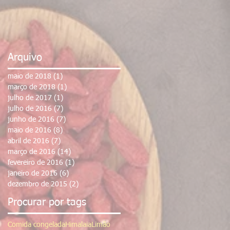
Arquivo
maio de 2018
(1)
1 post
março de 2018
(1)
1 post
julho de 2017
(1)
1 post
julho de 2016
(7)
7 posts
junho de 2016
(7)
7 posts
maio de 2016
(8)
8 posts
abril de 2016
(7)
7 posts
março de 2016
(14)
14 posts
fevereiro de 2016
(1)
1 post
janeiro de 2016
(6)
6 posts
dezembro de 2015
(2)
2 posts
Procurar por tags
Comida congelada
Himalaia
Limão