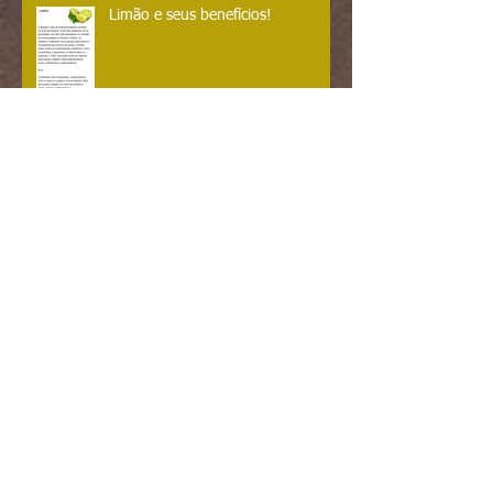
Limão e seus benefícios!
Atenção futuras mamães....
Gestantes podem tomar chá??
Linhaça
Benefícios do mel!