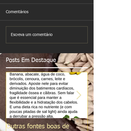
Comentários
Escreva um comentário
Posts Em Destaque
Outras fontes boas de
Sal do Himalai