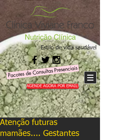
Estilo de vida saudável
Pacotes de Consultas Presenciais
AGENDE AGORA POR EMAIL!
Atenção futuras
mamães.... Gestantes