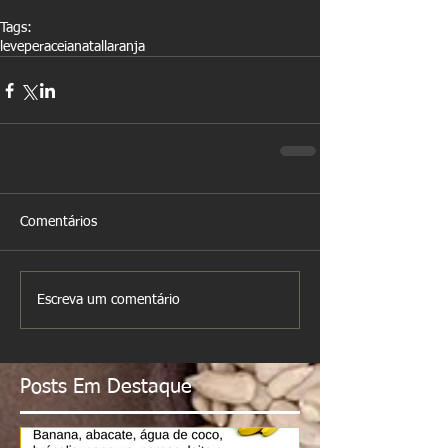
Tags:
leve
pera
ceia
natal
laranja
Comentários
Escreva um comentário
Posts Em Destaque