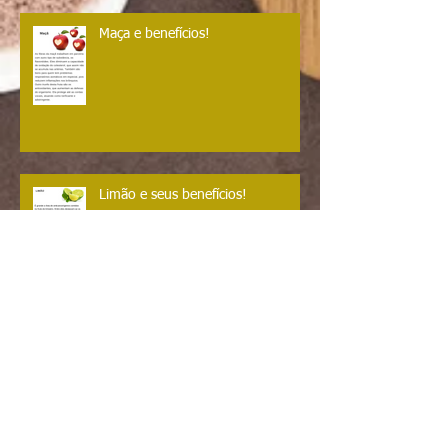
Maça e benefícios!
Limão e seus benefícios!
Atenção futuras mamães....
Gestantes podem tomar chá??