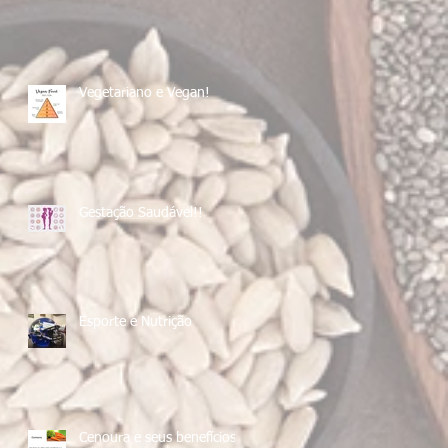
Vegetariano e Vegan!
Gestação Saudável!!
Esporte e Nutrição
Cenoura e seus benefícios!