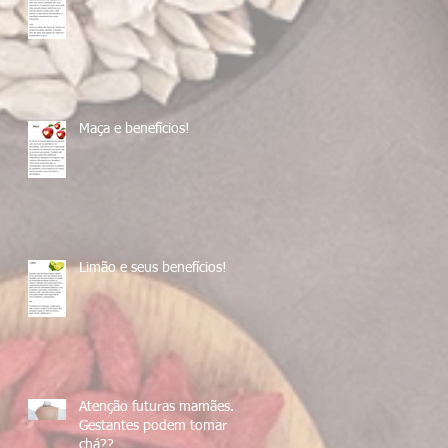
Maça e benefícios!
Limão e seus benefícios!
Atenção futuras mamães....
Gestantes podem tomar
chá??