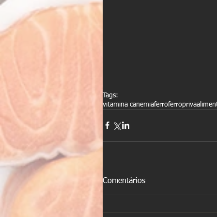
Tags:
vitamina c
anemia
ferro
ferropriva
alimen
Comentários