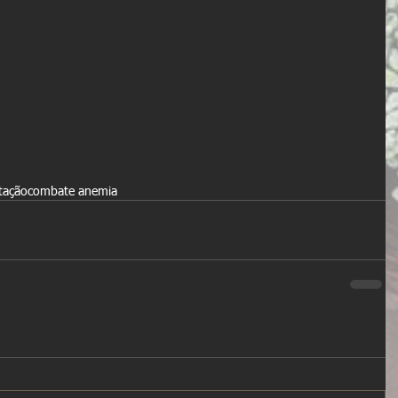
tação
combate anemia