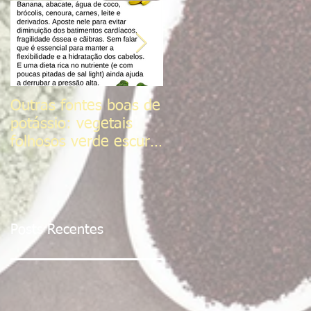
Outras fontes boas de
Sal do Himalaia
potássio: vegetais
folhosos verde escuro,
frutas cítricas,
tomates, Sementes d
Posts Recentes