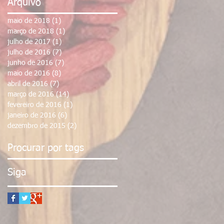
Arquivo
maio de 2018
(1)
1 post
março de 2018
(1)
1 post
julho de 2017
(1)
1 post
julho de 2016
(7)
7 posts
junho de 2016
(7)
7 posts
maio de 2016
(8)
8 posts
abril de 2016
(7)
7 posts
março de 2016
(14)
14 posts
fevereiro de 2016
(1)
1 post
janeiro de 2016
(6)
6 posts
dezembro de 2015
(2)
2 posts
Procurar por tags
Siga