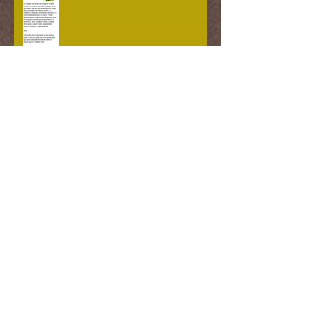
Atenção futuras mamães....
Gestantes podem tomar chá??
Linhaça
Benefícios do mel!