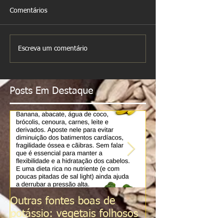
Comentários
Escreva um comentário
Posts Em Destaque
Outras fontes boas de
Sal do Himalai
potássio: vegetais folhosos