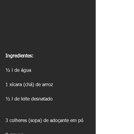
Ingredientes:
½ l de água 
1 xícara (chá) de arroz 
½ l de leite desnatado 
3 colheres (sopa) de adoçante em pó 