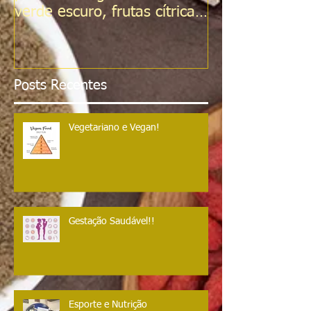
verde escuro, frutas cítricas,
tomates, Sementes d
Posts Recentes
Vegetariano e Vegan!
Gestação Saudável!!
Esporte e Nutrição