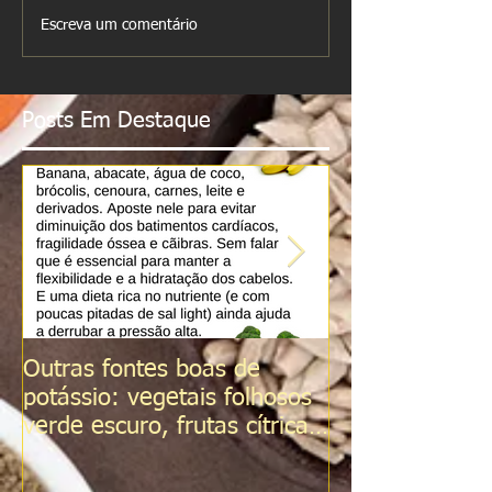
Escreva um comentário
Posts Em Destaque
Outras fontes boas de
Sal do Himalai
potássio: vegetais folhosos
verde escuro, frutas cítricas,
tomates, Sementes d