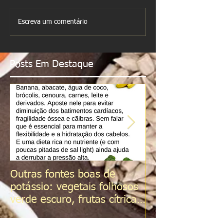
Escreva um comentário
Posts Em Destaque
Outras fontes boas de
Sal do Himalai
potássio: vegetais folhosos
verde escuro, frutas cítricas,
tomates, Sementes d