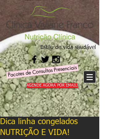
Estilo de vida saudável
Pacotes de Consultas Presenciais
AGENDE AGORA POR EMAIL!
Dica linha congelados
NUTRIÇÃO E VIDA!