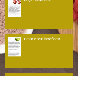
Maça e benefícios!
Limão e seus benefícios!
Atenção futuras mamães....
Gestantes podem tomar chá??
Linhaça