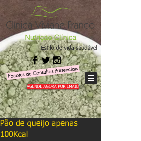
Estilo de vida saudável
Pacotes de Consultas Presenciais
AGENDE AGORA POR EMAIL!
Pão de queijo apenas
100Kcal