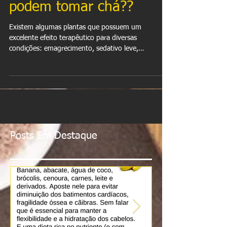
Atenção futuras
mamães.... Gestantes
podem tomar chá??
Existem algumas plantas que possuem um
excelente efeito terapêutico para diversas
condições: emagrecimento, sedativo leve,
indigestão...
Posts Em Destaque