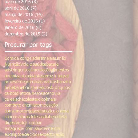
maio de 2016
(8)
8 posts
abril de 2016
(7)
7 posts
março de 2016
(14)
14 posts
fevereiro de 2016
(1)
1 post
janeiro de 2016
(6)
6 posts
dezembro de 2015
(2)
2 posts
Procurar por tags
Comida congelada
Himalaia
Limão
Nutrição
Vida e saúde
abacate
adstringente
alimentação
alimentos
anemia
antioxidantes
arroz integral
arrozverde
artérias
asmáticos
banana
bebê
beneficios
benefícios
brônquios
carboidrato
carnes
ceia
cenoura
cereais
chá
colesterol
colméia
combate anemia
composição
consumo
corrida
creme
cálculo renal
câncer
cãibras
defesas
diabete
dieta
digestão
dor lombar
emagrecer com saúde
energia
eucalipto
exercícios
expectoração