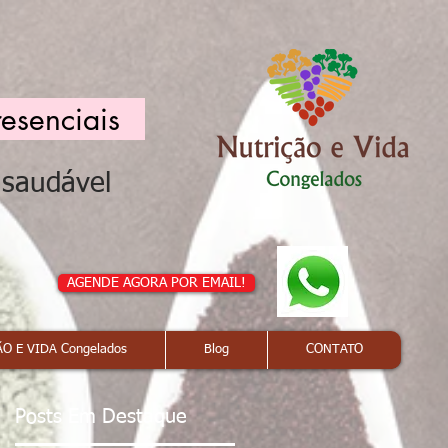
resenciais
a saudável
AGENDE AGORA POR EMAIL!
O E VIDA Congelados
Blog
CONTATO
Posts Em Destaque