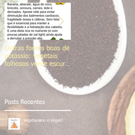
Outras fontes boas de
Sal do Himalaia
potássio: vegetais
folhosos verde escuro,
frutas cítricas,
tomates, Sementes d
Posts Recentes
Vegetariano e Vegan!