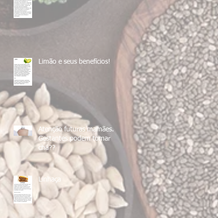
Limão e seus benefícios!
Atenção futuras mamães....
Gestantes podem tomar
chá??
Linhaça