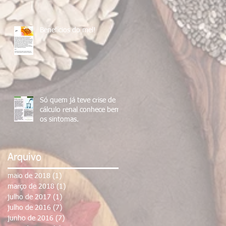
Benefícios do mel!
Só quem já teve crise de
cálculo renal conhece bem
os sintomas.
Arquivo
maio de 2018
(1)
1 post
março de 2018
(1)
1 post
julho de 2017
(1)
1 post
julho de 2016
(7)
7 posts
junho de 2016
(7)
7 posts